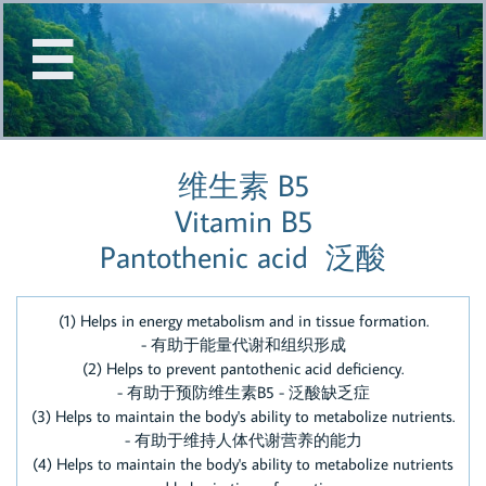


维生素 B5
Vitamin B5
Pantothenic acid 泛酸
(1) Helps in energy metabolism and in tissue formation.
- 有助于能量代谢和组织形成
(2) Helps to prevent pantothenic acid deficiency.
- 有助于预防维生素B5 - 泛酸缺乏症
(3) Helps to maintain the body's ability to metabolize nutrients.
- 有助于维持人体代谢营养的能力
(4) Helps to maintain the body's ability to metabolize nutrients